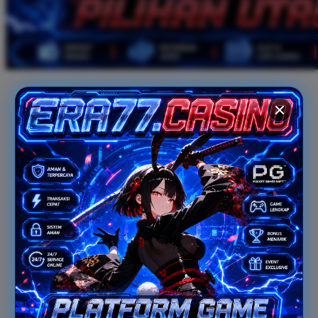
Xootz
Y
Yamatoya
Z
Zaxy
Zoggs
0-9
4Moms
59S