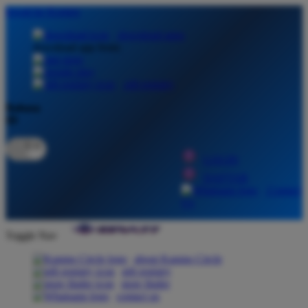
lewati ke Konten
download apps
download app from:
gift registry
Bahasa
ID
LOGIN
DAFTAR
Contact
Us
Toggle Nav
about Kanmo Circle
gift registry
store finder
contact us