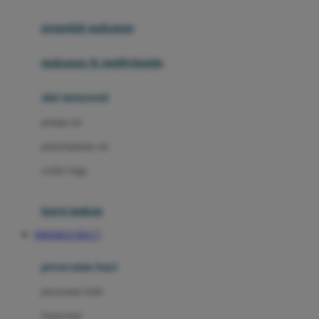
Joie
pengolah makanan
Joolz
Jujube
makanan & multivitamin
K
alat menyusui
Kiddycuts
pompa asi
Kumon
penyimpanan asi
L
cooler bags
Leapfrog
kursi makan
Leclerc
PREDIKSI ERA77
Lee Vierra
Lillebaby
perawatan bayi
Little Bird Told Me
perawatan kulit
Little Miss Janis
Sunscreen