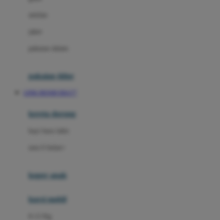
Dae Organics
setelan
Docare
jaket
Doona
pakaian dalam
Down To Earth
Drew
pakaian tidur
Dr. Brown's
LINK RESMI ERA77
E
kereta dorong
ELC
bayi baru lahir
Ergobaby
usia 6 bulan+
Expert Care
koper anak
Ezyroller
kursi mobil
F
0-13 Kg