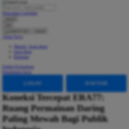
O
Pencarian Lanjutan
Oh Ma Grain
cancel
Okiedog
Cari
cancel
P
Akun Saya
Masuk / buat akun
Peachy
buat akun
Phil & Ted's
Bantuan
Philips Avent
Daftar Keinginan
Keranjang Saya
Pigeon
LOGIN
DAFTAR
Playgro
Koneksi Tercepat ERA77:
Poled Global
Ruang Permainan Daring
Ponycycle
Puma
Paling Mewah Bagi Publik
Pureats