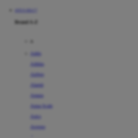
SITUS ERA77
Brand A-Z
A
Addo
Adidas
Airfree
Alamii
Amara
Aqua Scale
Asics
Aveeno
Awan