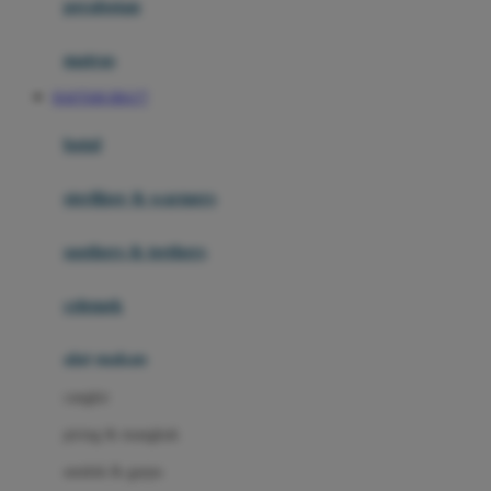
perabotan
Happy Tummy
Hauck
matras
Havaianas
DAFTAR ERA77
Hegen
botol
Hot Wheels
sterilizer & warmers
Hybrid
soothers & teethers
I
Inlacta DHA
celemek
Interlac
alat makan
Ivenet
cangkir
J
piring & mangkuk
Jack N Jill
sendok & garpu